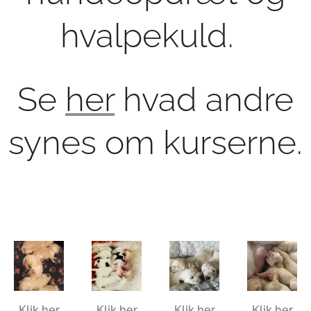
hvalpekuld.
Se
her
hvad andre
synes om kurserne.
Klik her
Klik her
Klik her
Klik her