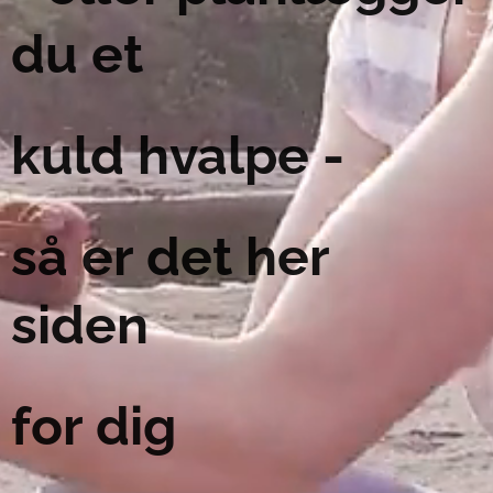
du et
kuld hvalpe -
så er det her
siden
for dig 😊