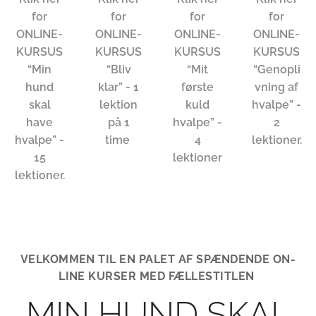
for
for
for
for
ONLINE-
ONLINE-
ONLINE-
ONLINE-
KURSUS
KURSUS
KURSUS
KURSUS
“Min
“Bliv
“Mit
“Genopli
hund
klar” - 1
første
vning af
skal
lektion
kuld
hvalpe” -
have
på 1
hvalpe” -
2
hvalpe” -
time
4
lektioner.
15
lektioner
lektioner.
VELKOMMEN TIL EN PALET AF SPÆNDENDE ON-
LINE KURSER MED FÆLLESTITLEN
MIN HUND SKAL