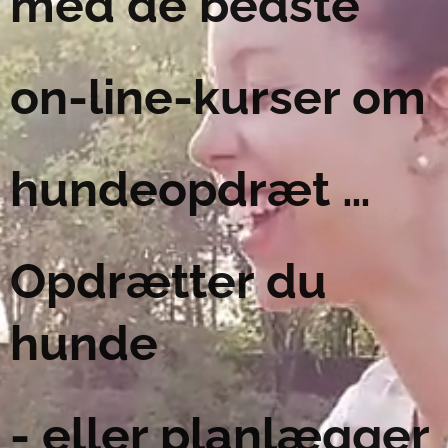
med de bedste
on-line-kurser om
hundeopdræt …
Opdrætter du
hunde
- eller planlægger