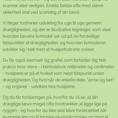
scanner eller røntgen, Endda faktisk ofte med større
sikkerhed end ved scanning af din tæve.
Vi følger fostrenes udvikling fra uge til uge gennem
drægtigheden, og der er illustrative tegninger, som viser
hvordan tævens livmoder ser ud på de forskellige
tidspunkter af drægtigheden, og hvordan livmoderen
udvikler sig i takt med at hvalpefostrene vokser.
Du får også skemaer og grafer, som fortæller dig helt
præcis hvor store - i henholdsvis millimeter og centimeter
- hvalpene er på et hvilket som helst tidspunkt under
drægtigheden. Og hvornår de enkelte dele, "arme og ben"
- og organer - udvikles hos hvalpene.
Og du får forklaringen på, hvorfor du vil se, at din
drægtige tæve meget ofte foretrækker at ligge lige på
ryggen - og hvorfor du ikke skal blive forskrækket når
hvalpene lige op til fødslen pludselig holder op med at