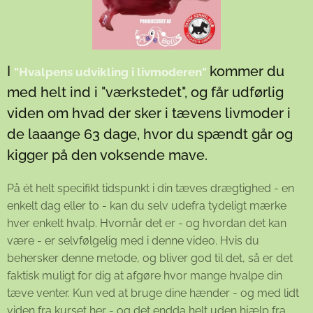
I
kommer du
"Hvalpens udvikling i livmoderen"
med helt ind i "værkstedet", og får udførlig
viden om hvad der sker i tævens livmoder i
de laaange 63 dage, hvor du spændt går og
kigger på den voksende mave.
På ét helt specifikt tidspunkt i din tæves drægtighed - en
enkelt dag eller to - kan du selv udefra tydeligt mærke
hver enkelt hvalp. Hvornår det er - og hvordan det kan
være - er selvfølgelig med i denne video. Hvis du
behersker denne metode, og bliver god til det, så er det
faktisk muligt for dig at afgøre hvor mange hvalpe din
tæve venter. Kun ved at bruge dine hænder - og med lidt
viden fra kurset her - og det endda helt uden hjælp fra